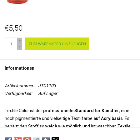
€5,50
+
ZUM WARENKORB HINZUFÜGEN
-
Informationen
Artikelnummer::
JTC1103
Verfügbarkeit:
Auf Lager
Textile Color ist der
professionelle Standard für Künstler
, eine
hoch pigmentierte und vielseitige Textilfarbe
auf Acrylbasis
. Es
behältt den Stoff so
weich
wie möglich und ist waschbar. Textile
Color ist dauerhaft und farbecht auf synthetischen und