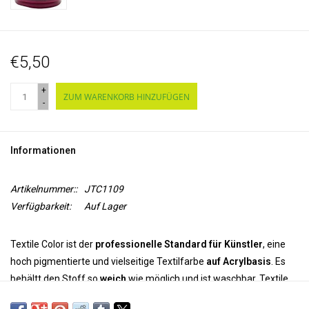
€5,50
+
ZUM WARENKORB HINZUFÜGEN
-
Informationen
Artikelnummer::
JTC1109
Verfügbarkeit:
Auf Lager
Textile Color ist der
professionelle Standard für Künstler
, eine
hoch pigmentierte und vielseitige Textilfarbe
auf Acrylbasis
. Es
behältt den Stoff so
weich
wie möglich und ist waschbar. Textile
Color ist dauerhaft und farbecht auf synthetischen und