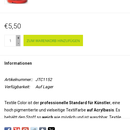
€5,50
+
ZUM WARENKORB HINZUFÜGEN
-
Informationen
Artikelnummer::
JTC1152
Verfügbarkeit:
Auf Lager
Textile Color ist der
professionelle Standard für Künstler
, eine
hoch pigmentierte und vielseitige Textilfarbe
auf Acrylbasis
. Es
behältt den Stoff so
weich
wie möglich und ist waschbar. Textile
Color ist dauerhaft und farbecht auf synthetischen und