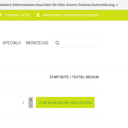
 weitere Informationen beachten Sie bitte unsere Datenschutzerklärung. »
0 Artikel - €0,00
Mein Konto / Kundenkonto anlegen
SPECIALS
WERKZEUGE
STARTSEITE
/
TEXTIEL MEDIUM
+
ZUM WARENKORB HINZUFÜGEN
-