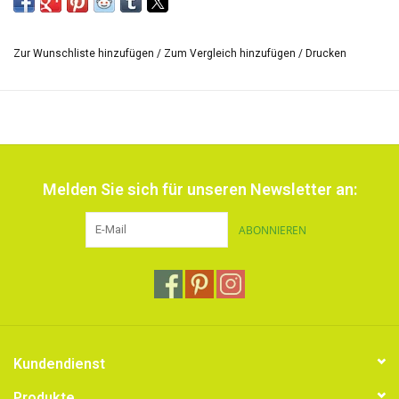
Mit TEXOLIT können Sie preiswert, zeitsparend und sauber:
Kunststopfen
Flicken
Zur Wunschliste hinzufügen
/
Zum Vergleich hinzufügen
/
Drucken
Säumen
Nähen
Bügelfalten verstärken
Verschleißstellen ausbessern ohne Nadel und Faden!!!
Melden Sie sich für unseren Newsletter an:
Allgemeine Anwendungen
ABONNIEREN
z.B. Applikationen aufbügeln, Reißverschlüsse einbügeln,
Verschleißstellen ausbessern. Ellbogen, Knie, Sitzflächen usw.
Verschleißstellen von der linken Seite mit TEXOLIT bestreuen,
einen entsprechend großen Flicken (Futterseide) in ungefähr
gleicher Farbe auflegen, übergestreutes Pulver wegpusten,
Pergamentpapier auflegen und einbügeln.
Kundendienst
Produkte