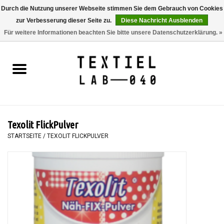
Durch die Nutzung unserer Webseite stimmen Sie dem Gebrauch von Cookies
zur Verbesserung dieser Seite zu.
Diese Nachricht Ausblenden
0 Artikel - €0,00
Für weitere Informationen beachten Sie bitte unsere Datenschutzerklärung. »
Startseite
BÜCHER
FÄRBEN
Texolit FlickPulver
MALEN
STARTSEITE
/
TEXOLIT FLICKPULVER
TEXTIL
WORKSHOPS
SPECIALS