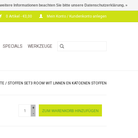
 weitere Informationen beachten Sie bitte unsere Datenschutzerklärung. »
0 Artikel - €0,00
Mein Konto / Kundenkonto anlegen
SPECIALS
WERKZEUGE
ITE
/
STOFFEN SET3 ROOM WIT LINNEN EN KATOENEN STOFFEN
+
ZUM WARENKORB HINZUFÜGEN
-