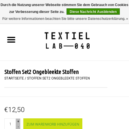
Durch die Nutzung unserer Webseite stimmen Sie dem Gebrauch von Cookies
zur Verbesserung dieser Seite zu.
Diese Nachricht Ausblenden
0 Artikel - €0,00
Für weitere Informationen beachten Sie bitte unsere Datenschutzerklärung. »
Startseite
BÜCHER
FÄRBEN
Stoffen Set2 Ongebleekte Stoffen
MALEN
STARTSEITE
/
STOFFEN SET2 ONGEBLEEKTE STOFFEN
TEXTIL
€12,50
WORKSHOPS
+
ZUM WARENKORB HINZUFÜGEN
SPECIALS
-