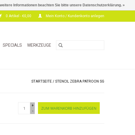
 weitere Informationen beachten Sie bitte unsere Datenschutzerklärung. »
0 Artikel - €0,00
Mein Konto / Kundenkonto anlegen
SPECIALS
WERKZEUGE
STARTSEITE
/
STENCIL ZEBRA PATROON SG
+
ZUM WARENKORB HINZUFÜGEN
-