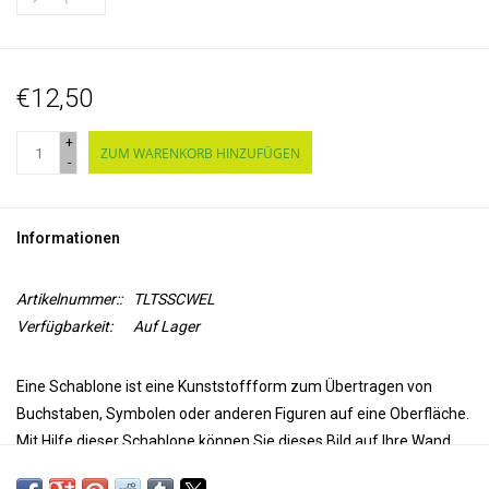
€12,50
+
ZUM WARENKORB HINZUFÜGEN
-
Informationen
Artikelnummer::
TLTSSCWEL
Verfügbarkeit:
Auf Lager
Eine Schablone ist eine
Kunststoffform
zum Übertragen von
Buchstaben, Symbolen oder anderen Figuren auf eine Oberfläche.
Mit Hilfe dieser Schablone können Sie dieses Bild auf Ihre
Wand,
Decke, Tür, Papier oder Textil
übertragen.
Verwenden Sie