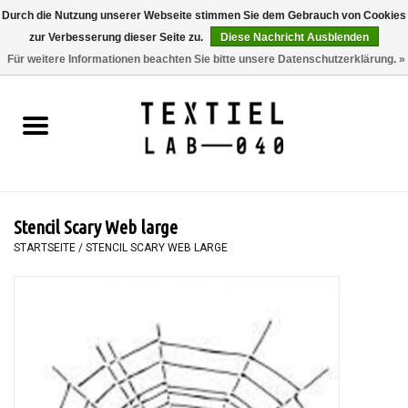
Durch die Nutzung unserer Webseite stimmen Sie dem Gebrauch von Cookies
zur Verbesserung dieser Seite zu.
Diese Nachricht Ausblenden
0 Artikel - €0,00
Für weitere Informationen beachten Sie bitte unsere Datenschutzerklärung. »
Startseite
BÜCHER
FÄRBEN
Stencil Scary Web large
MALEN
STARTSEITE
/
STENCIL SCARY WEB LARGE
TEXTIL
WORKSHOPS
SPECIALS