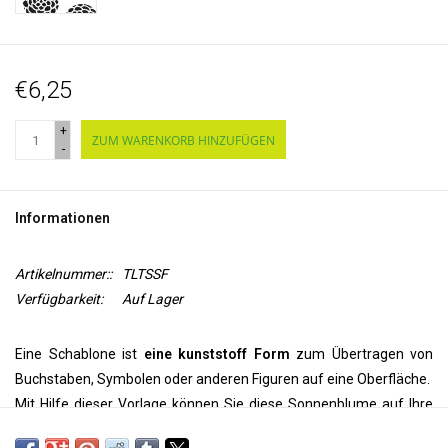
€6,25
+
ZUM WARENKORB HINZUFÜGEN
-
Informationen
Artikelnummer::
TLTSSF
Verfügbarkeit:
Auf Lager
Eine Schablone ist
eine kunststoff Form
zum Übertragen von
Buchstaben, Symbolen oder anderen Figuren auf eine Oberfläche.
Mit Hilfe dieser Vorlage können Sie diese Sonnenblume auf Ihre
Wand, Decke, Tür, auf Papier oder Textil
übertragen