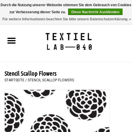
Durch die Nutzung unserer Webseite stimmen Sie dem Gebrauch von Cookies
zur Verbesserung dieser Seite zu.
Diese Nachricht Ausblenden
0 Artikel - €0,00
Für weitere Informationen beachten Sie bitte unsere Datenschutzerklärung. »
Startseite
BÜCHER
FÄRBEN
Stencil Scallop Flowers
MALEN
STARTSEITE
/
STENCIL SCALLOP FLOWERS
TEXTIL
WORKSHOPS
SPECIALS