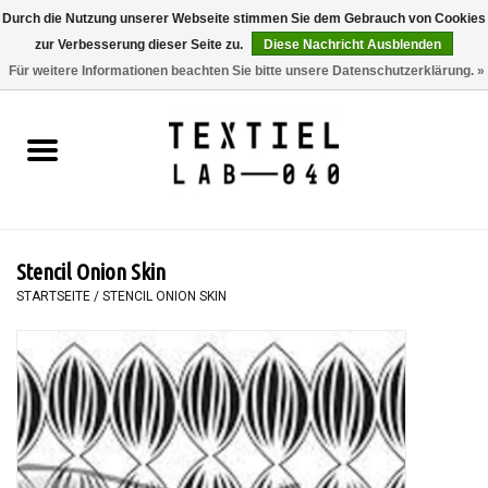
Durch die Nutzung unserer Webseite stimmen Sie dem Gebrauch von Cookies
zur Verbesserung dieser Seite zu.
Diese Nachricht Ausblenden
0 Artikel - €0,00
Für weitere Informationen beachten Sie bitte unsere Datenschutzerklärung. »
Startseite
BÜCHER
FÄRBEN
Stencil Onion Skin
MALEN
STARTSEITE
/
STENCIL ONION SKIN
TEXTIL
WORKSHOPS
SPECIALS