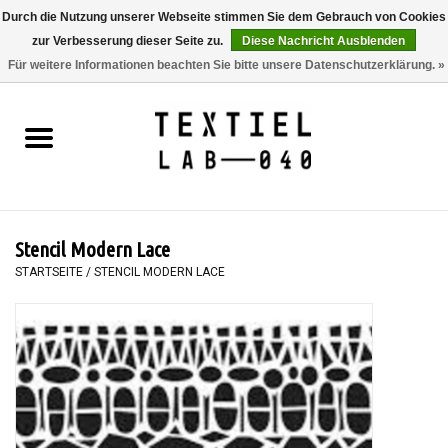
Durch die Nutzung unserer Webseite stimmen Sie dem Gebrauch von Cookies
zur Verbesserung dieser Seite zu.
Diese Nachricht Ausblenden
0 Artikel - €0,00
Für weitere Informationen beachten Sie bitte unsere Datenschutzerklärung. »
Startseite
BÜCHER
FÄRBEN
Stencil Modern Lace
MALEN
STARTSEITE
/
STENCIL MODERN LACE
TEXTIL
WORKSHOPS
SPECIALS