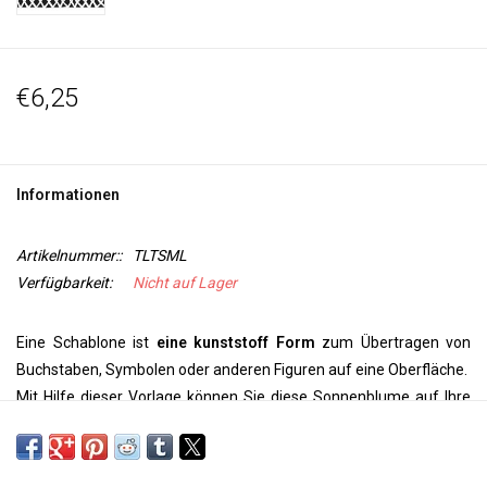
€6,25
Informationen
Artikelnummer::
TLTSML
Verfügbarkeit:
Nicht auf Lager
Eine Schablone ist
eine kunststoff Form
zum Übertragen von
Buchstaben, Symbolen oder anderen Figuren auf eine Oberfläche.
Mit Hilfe dieser Vorlage können Sie diese Sonnenblume auf Ihre
Wand, Decke, Tür, auf Papier oder Textil
übertragen
Verwenden Sie Paintstiks mit einem Schablonenpinsel und
Textilfarbe mit einem Schwamm aus einer Sprühflasche, um Ihr