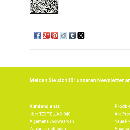
Melden Sie sich für unseren Newsletter an
Kundendienst
Produk
Über TEXTIELLAB-040
Alle Pro
Algemene voorwaarden
Neue Pr
Zahlungsmethoden
Angebo