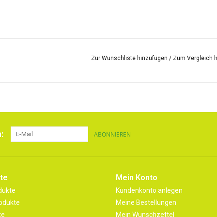
Zur Wunschliste hinzufügen
/
Zum Vergleich 
:
ABONNIEREN
te
Mein Konto
dukte
Kundenkonto anlegen
odukte
Meine Bestellungen
te
Mein Wunschzettel