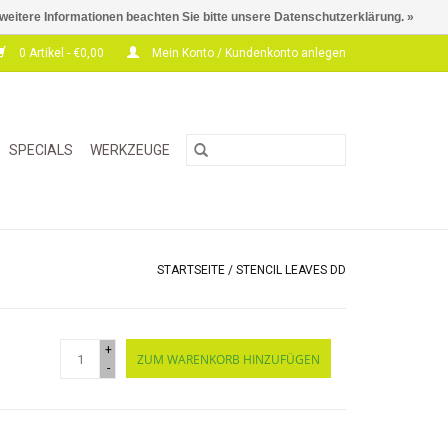
 weitere Informationen beachten Sie bitte unsere Datenschutzerklärung. »
0 Artikel - €0,00
Mein Konto / Kundenkonto anlegen
SPECIALS
WERKZEUGE
STARTSEITE
/
STENCIL LEAVES DD
+
ZUM WARENKORB HINZUFÜGEN
-