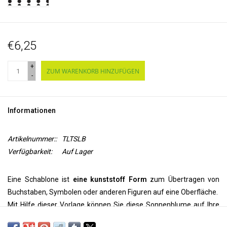
€6,25
+
ZUM WARENKORB HINZUFÜGEN
-
Informationen
Artikelnummer::
TLTSLB
Verfügbarkeit:
Auf Lager
Eine Schablone ist
eine kunststoff Form
zum Übertragen von
Buchstaben, Symbolen oder anderen Figuren auf eine Oberfläche.
Mit Hilfe dieser Vorlage können Sie diese Sonnenblume auf Ihre
Wand, Decke, Tür, auf Papier oder Textil
übertragen