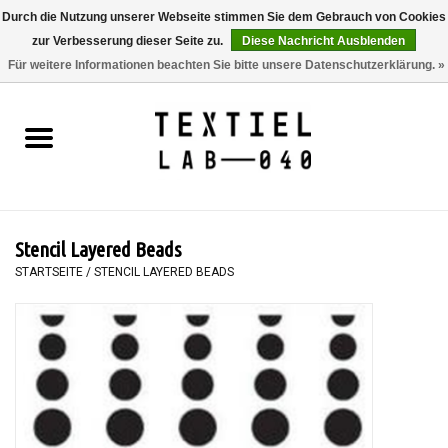
Durch die Nutzung unserer Webseite stimmen Sie dem Gebrauch von Cookies
zur Verbesserung dieser Seite zu.
Diese Nachricht Ausblenden
0 Artikel - €0,00
Für weitere Informationen beachten Sie bitte unsere Datenschutzerklärung. »
Startseite
BÜCHER
FÄRBEN
Stencil Layered Beads
MALEN
STARTSEITE
/
STENCIL LAYERED BEADS
TEXTIL
WORKSHOPS
SPECIALS