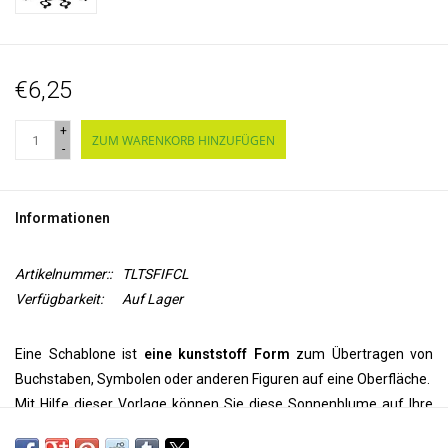
€6,25
+
ZUM WARENKORB HINZUFÜGEN
-
Informationen
Artikelnummer::
TLTSFIFCL
Verfügbarkeit:
Auf Lager
Eine Schablone ist
eine kunststoff Form
zum Übertragen von
Buchstaben, Symbolen oder anderen Figuren auf eine Oberfläche.
Mit Hilfe dieser Vorlage können Sie diese Sonnenblume auf Ihre
Wand, Decke, Tür, auf Papier oder Textil
übertragen