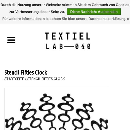
Durch die Nutzung unserer Webseite stimmen Sie dem Gebrauch von Cookies
zur Verbesserung dieser Seite zu.
Diese Nachricht Ausblenden
0 Artikel - €0,00
Für weitere Informationen beachten Sie bitte unsere Datenschutzerklärung. »
Startseite
BÜCHER
FÄRBEN
Stencil Fifties Clock
MALEN
STARTSEITE
/
STENCIL FIFTIES CLOCK
TEXTIL
WORKSHOPS
SPECIALS