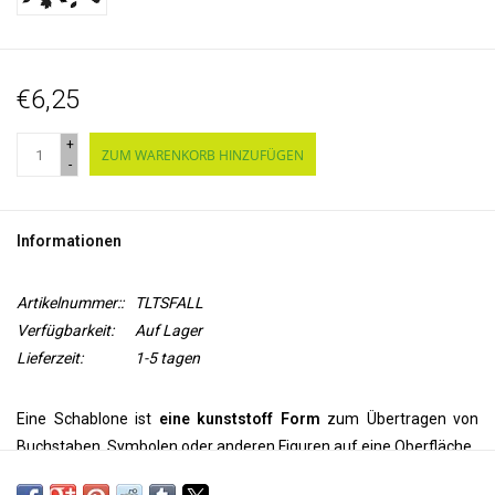
€6,25
+
ZUM WARENKORB HINZUFÜGEN
-
Informationen
Artikelnummer::
TLTSFALL
Verfügbarkeit:
Auf Lager
Lieferzeit:
1-5 tagen
Eine Schablone ist
eine kunststoff Form
zum Übertragen von
Buchstaben, Symbolen oder anderen Figuren auf eine Oberfläche.
Mit Hilfe dieser Vorlage können Sie diese Sonnenblume auf Ihre