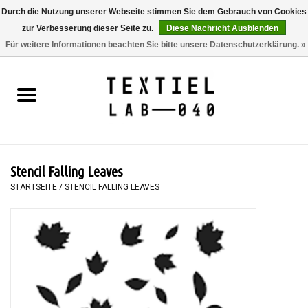
Durch die Nutzung unserer Webseite stimmen Sie dem Gebrauch von Cookies
zur Verbesserung dieser Seite zu.
Diese Nachricht Ausblenden
0 Artikel - €0,00
Für weitere Informationen beachten Sie bitte unsere Datenschutzerklärung. »
Startseite
BÜCHER
FÄRBEN
Stencil Falling Leaves
MALEN
STARTSEITE
/
STENCIL FALLING LEAVES
TEXTIL
WORKSHOPS
SPECIALS