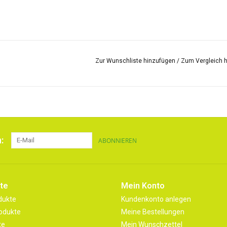
Zur Wunschliste hinzufügen
/
Zum Vergleich 
:
ABONNIEREN
te
Mein Konto
dukte
Kundenkonto anlegen
odukte
Meine Bestellungen
te
Mein Wunschzettel