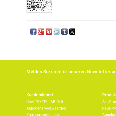
Melden Sie sich für unseren Newsletter an
Kundendienst
Produk
Über TEXTIELLAB-040
Alle Pro
Algemene voorwaarden
Neue Pr
Zahlungsmethoden
Angebo