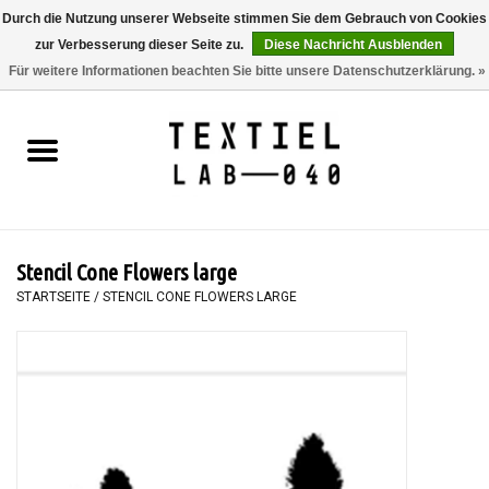
Durch die Nutzung unserer Webseite stimmen Sie dem Gebrauch von Cookies
zur Verbesserung dieser Seite zu.
Diese Nachricht Ausblenden
0 Artikel - €0,00
Für weitere Informationen beachten Sie bitte unsere Datenschutzerklärung. »
Startseite
BÜCHER
FÄRBEN
Stencil Cone Flowers large
MALEN
STARTSEITE
/
STENCIL CONE FLOWERS LARGE
TEXTIL
WORKSHOPS
SPECIALS