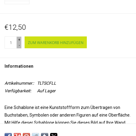
€12,50
+
ZUM WARENKORB HINZUFÜGEN
-
Informationen
Artikelnummer::
TLTSCFLL
Verfügbarkeit:
Auf Lager
Eine Schablone ist eine
Kunststoffform
zum Übertragen von
Buchstaben, Symbolen oder anderen Figuren auf eine Oberfläche.
Mit Hilfe dieser Schablone können Sie dieses Bild auf Ihre
Wand,
Decke, Tür, Papier oder Textil
übertragen.
Verwenden Sie