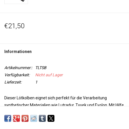
€21,50
Informationen
Artikelnummer::
TLTSB
Verfügbarkeit:
Nicht auf Lager
Lieferzeit:
1
Dieser Lötkolben eignet sich perfekt für die V
erarbeitung
synthetischer Materialien wie Lutradur, Tyvek und Evolon
. Mit Hilfe
dieses Spezialwerkzeugs können Sie synthetische Stoffe
schneiden, verbinden und schmelzen
. Dieser Lötkolben verfügt
standardmäßig über
8 unterschiedlich geformte Spitzen
, darunter