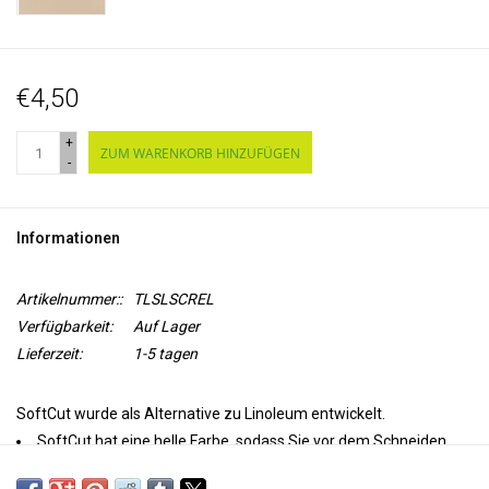
€4,50
+
ZUM WARENKORB HINZUFÜGEN
-
Informationen
Artikelnummer::
TLSLSCREL
Verfügbarkeit:
Auf Lager
Lieferzeit:
1-5 tagen
SoftCut wurde als Alternative zu Linoleum entwickelt.
SoftCut hat eine helle Farbe, sodass Sie vor dem Schneiden
problemlos ein Motiv mit einem Bleistift auftragen können.