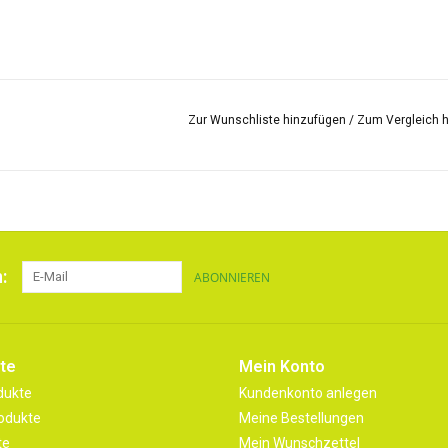
Zur Wunschliste hinzufügen
/
Zum Vergleich 
:
ABONNIEREN
te
Mein Konto
dukte
Kundenkonto anlegen
odukte
Meine Bestellungen
te
Mein Wunschzettel