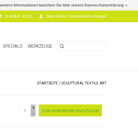
 weitere Informationen beachten Sie bitte unsere Datenschutzerklärung. »
0 Artikel - €0,00
Mein Konto / Kundenkonto anlegen
SPECIALS
WERKZEUGE
STARTSEITE
/
SCULPTURAL TEXTILE ART
+
ZUM WARENKORB HINZUFÜGEN
-