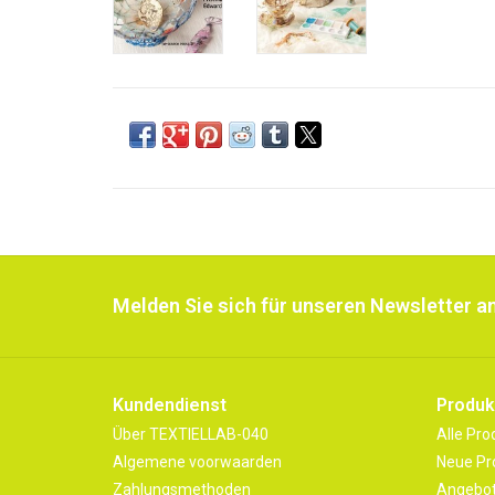
Melden Sie sich für unseren Newsletter an
Kundendienst
Produk
Über TEXTIELLAB-040
Alle Pro
Algemene voorwaarden
Neue Pr
Zahlungsmethoden
Angebo