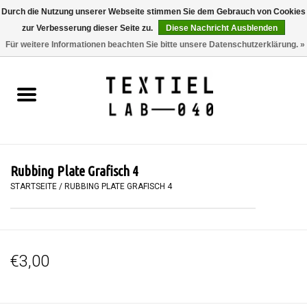
Durch die Nutzung unserer Webseite stimmen Sie dem Gebrauch von Cookies
zur Verbesserung dieser Seite zu.
Diese Nachricht Ausblenden
0 Artikel - €0,00
Für weitere Informationen beachten Sie bitte unsere Datenschutzerklärung. »
Startseite
BÜCHER
FÄRBEN
Rubbing Plate Grafisch 4
MALEN
STARTSEITE
/
RUBBING PLATE GRAFISCH 4
TEXTIL
€3,00
WORKSHOPS
SPECIALS