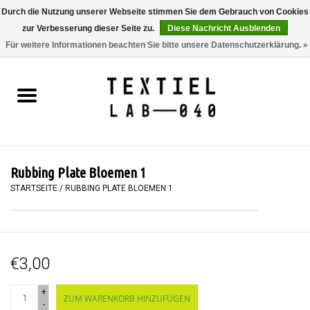
Durch die Nutzung unserer Webseite stimmen Sie dem Gebrauch von Cookies
zur Verbesserung dieser Seite zu.
Diese Nachricht Ausblenden
0 Artikel - €0,00
Für weitere Informationen beachten Sie bitte unsere Datenschutzerklärung. »
Startseite
BÜCHER
FÄRBEN
Rubbing Plate Bloemen 1
MALEN
STARTSEITE
/
RUBBING PLATE BLOEMEN 1
TEXTIL
€3,00
WORKSHOPS
+
ZUM WARENKORB HINZUFÜGEN
SPECIALS
-