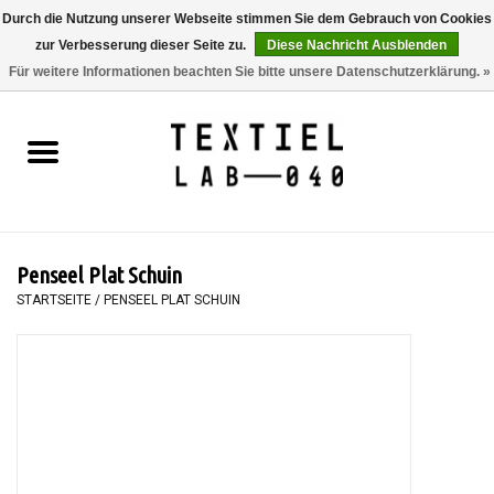
Durch die Nutzung unserer Webseite stimmen Sie dem Gebrauch von Cookies
zur Verbesserung dieser Seite zu.
Diese Nachricht Ausblenden
0 Artikel - €0,00
Für weitere Informationen beachten Sie bitte unsere Datenschutzerklärung. »
Startseite
BÜCHER
FÄRBEN
Penseel Plat Schuin
MALEN
STARTSEITE
/
PENSEEL PLAT SCHUIN
TEXTIL
WORKSHOPS
SPECIALS