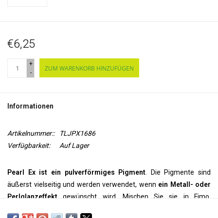
€6,25
+
ZUM WARENKORB HINZUFÜGEN
-
Informationen
Artikelnummer::
TLJPX1686
Verfügbarkeit:
Auf Lager
Pearl Ex ist ein pulverförmiges Pigment
. Die Pigmente sind
äußerst vielseitig und werden verwendet, wenn
ein Metall- oder
Perlglanzeffekt
gewünscht wird. Mischen Sie sie in Fimo,
Enkaustikwachs, Ton, Acryl, Ölen, Druckfarbe, Alkoholtinte, Epoxid,