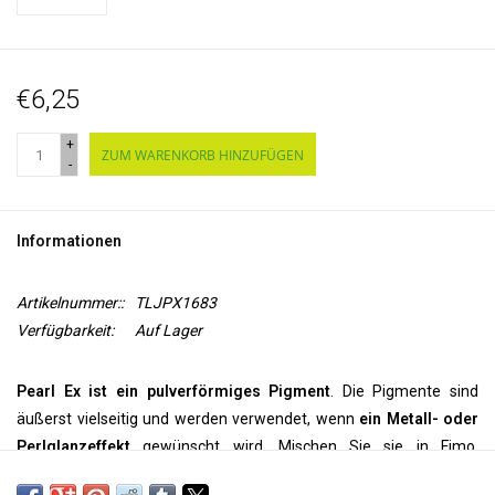
€6,25
+
ZUM WARENKORB HINZUFÜGEN
-
Informationen
Artikelnummer::
TLJPX1683
Verfügbarkeit:
Auf Lager
Pearl Ex ist ein pulverförmiges Pigment
. Die Pigmente sind
äußerst vielseitig und werden verwendet, wenn
ein Metall- oder
Perlglanzeffekt
gewünscht wird. Mischen Sie sie in Fimo,
Enkaustikwachs, Ton, Acryl, Ölen, Druckfarbe, Alkoholtinte, Epoxid,