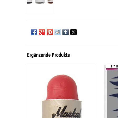
Ergänzende Produkte
Paintstik Metallic Red
1 Sch
ZUM WARENKORB HINZUFÜGEN