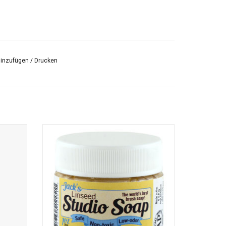
hinzufügen
/
Drucken
st eine
Studio Soap ist eine natürliche Seife, die
 zum
zum Reinigen aller Bürsten / Bürsten
geeignet
geeignet ist.
gen und