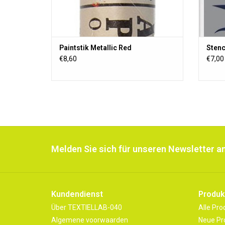
Paintstik Metallic Red
Stenc
€8,60
€7,00
Melden Sie sich für unseren Newsletter an
Kundendienst
Produk
Über TEXTIELLAB-040
Alle Pro
Algemene voorwaarden
Neue Pr