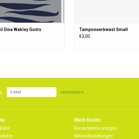
il Dina Wakley Gusts
Tamponeerkwast Small
€3,00
:
ABONNIEREN
te
Mein Konto
dukte
Kundenkonto anlegen
odukte
Meine Bestellungen