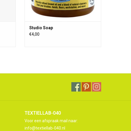
Studio Soap
€4,00
TEXTIELLAB-040
Voor een afspraak mail naar:
info@textiellab-040.nl