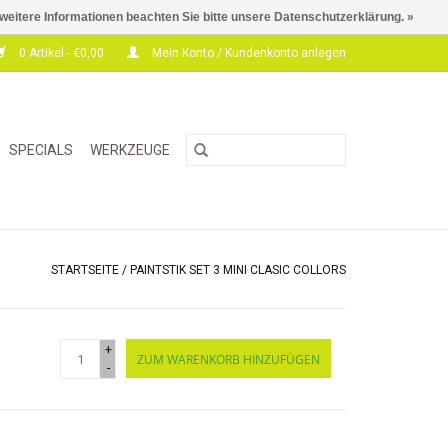
 weitere Informationen beachten Sie bitte unsere Datenschutzerklärung. »
0 Artikel - €0,00
Mein Konto / Kundenkonto anlegen
SPECIALS
WERKZEUGE
STARTSEITE
/
PAINTSTIK SET 3 MINI CLASIC COLLORS
+
ZUM WARENKORB HINZUFÜGEN
-