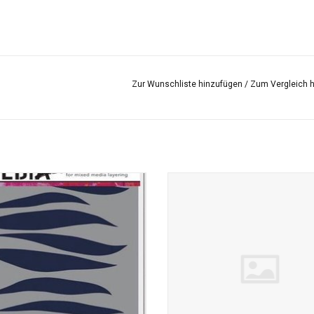
Zur Wunschliste hinzufügen
/
Zum Vergleich 
ablone mit einer Größe von 15 x 15
Unsere handgefertigte Tupfbürste i
cm
Bürste mit kurzen Borsten, die
Schablonieren oder Schablonieren 
ist. Ideal für die Arbeit mit Vorla
Paintstiks.