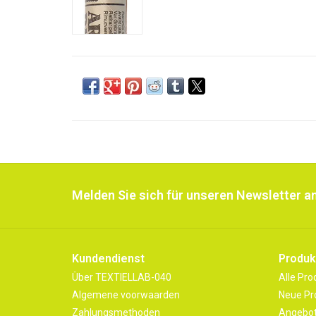
Melden Sie sich für unseren Newsletter an
Kundendienst
Produk
Über TEXTIELLAB-040
Alle Pro
Algemene voorwaarden
Neue Pr
Zahlungsmethoden
Angebo