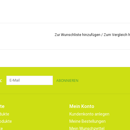
Zur Wunschliste hinzufügen
/
Zum Vergleich 
:
ABONNIEREN
te
Mein Konto
dukte
Kundenkonto anlegen
odukte
Meine Bestellungen
te
Mein Wunschzettel