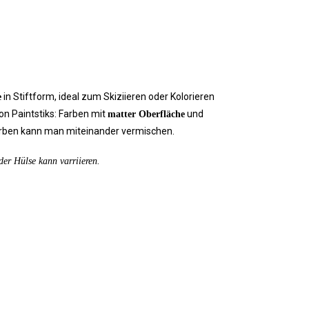
in Stiftform, ideal zum Skiziieren oder Kolorieren
e
on Paintstiks: Farben mit
und
matter Oberfläche
rben kann man miteinander vermischen.
er Hülse kann varriieren.