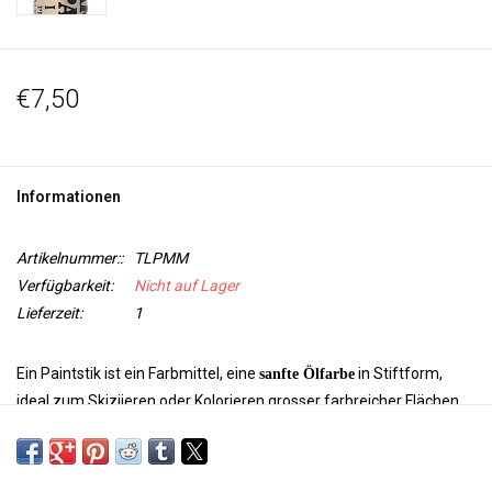
€7,50
Informationen
Artikelnummer::
TLPMM
Verfügbarkeit:
Nicht auf Lager
Lieferzeit:
1
Ein Paintstik ist ein Farbmittel, eine
in Stiftform,
sanfte Ölfarbe
ideal zum Skiziieren oder Kolorieren grosser farbreicher Flächen.
Es gibt zwei Arten von Paintstiks: Farben mit
matter Oberfläche
und irisierende Farben mit
Die Farben kann
metallischem Glanz.
man miteinander vermischen.