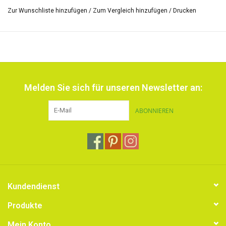
Zur Wunschliste hinzufügen
/
Zum Vergleich hinzufügen
/
Drucken
*Die Grösse der Skala von Farben und die Aufschrift der Hülse kann
varriieren.
Melden Sie sich für unseren Newsletter an:
ABONNIEREN
Kundendienst
Produkte
Mein Konto