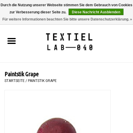
Durch die Nutzung unserer Webseite stimmen Sie dem Gebrauch von Cookies
zur Verbesserung dieser Seite zu.
Diese Nachricht Ausblenden
0 Artikel - €0,00
Für weitere Informationen beachten Sie bitte unsere Datenschutzerklärung. »
Startseite
BÜCHER
FÄRBEN
Paintstik Grape
MALEN
STARTSEITE
/
PAINTSTIK GRAPE
TEXTIL
WORKSHOPS
SPECIALS