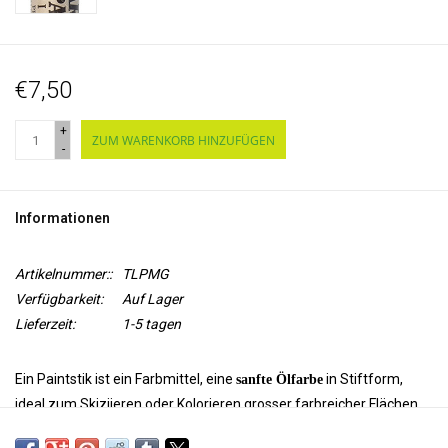
€7,50
+
ZUM WARENKORB HINZUFÜGEN
-
Informationen
Artikelnummer::
TLPMG
Verfügbarkeit:
Auf Lager
Lieferzeit:
1-5 tagen
Ein Paintstik ist ein Farbmittel, eine
in Stiftform,
sanfte Ölfarbe
ideal zum Skiziieren oder Kolorieren grosser farbreicher Flächen.
Es gibt zwei Arten von Paintstiks: Farben mit
matter Oberfläche