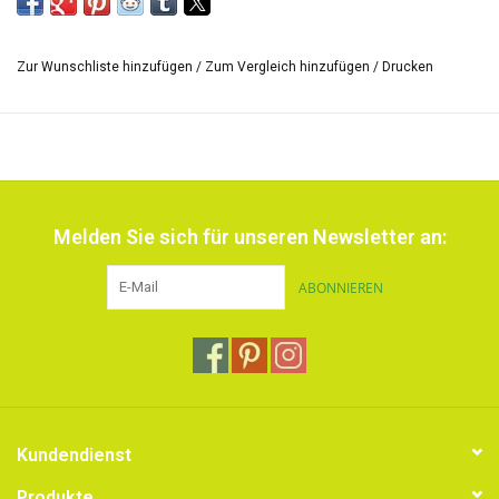
und irisierende Farben mit
Die Farben kann
metallischem Glanz.
man miteinander vermischen.
Zur Wunschliste hinzufügen
/
Zum Vergleich hinzufügen
/
Drucken
*Die Grösse der Skala von Farben und die Aufschrift der Hülse kann
varriieren.
Melden Sie sich für unseren Newsletter an:
ABONNIEREN
Kundendienst
Produkte