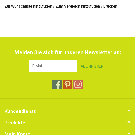
Zur Wunschliste hinzufügen
/
Zum Vergleich hinzufügen
/
Drucken
*Die Grösse der Skala von Farben und die Aufschrift der Hülse kann
varriieren.
Melden Sie sich für unseren Newsletter an:
ABONNIEREN
Kundendienst
Produkte
Mein Konto