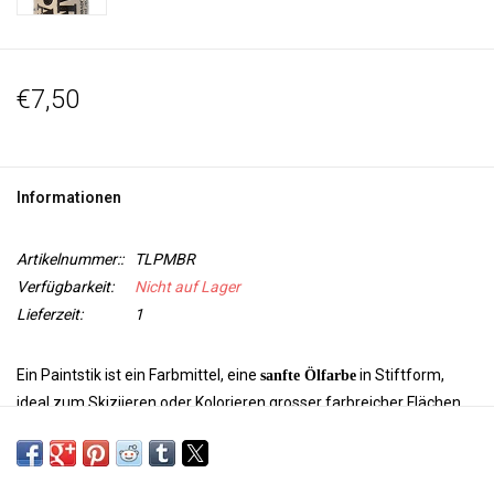
€7,50
Informationen
Artikelnummer::
TLPMBR
Verfügbarkeit:
Nicht auf Lager
Lieferzeit:
1
Ein Paintstik ist ein Farbmittel, eine
in Stiftform,
sanfte Ölfarbe
ideal zum Skiziieren oder Kolorieren grosser farbreicher Flächen.
Es gibt zwei Arten von Paintstiks: Farben mit
matter Oberfläche
und irisierende Farben mit
Die Farben kann
metallischem Glanz.
man miteinander vermischen.