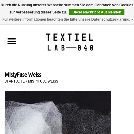
Durch die Nutzung unserer Webseite stimmen Sie dem Gebrauch von Cookies
zur Verbesserung dieser Seite zu.
Diese Nachricht Ausblenden
0 Artikel - €0,00
Für weitere Informationen beachten Sie bitte unsere Datenschutzerklärung. »
Startseite
BÜCHER
FÄRBEN
MistyFuse Weiss
MALEN
STARTSEITE
/
MISTYFUSE WEISS
TEXTIL
WORKSHOPS
SPECIALS