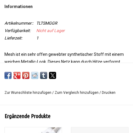
Informationen
WERKZEUGE
Artikelnummer::
TLTSMGGR
Verfügbarkeit:
Nicht auf Lager
Lieferzeit:
1
Mesh ist ein sehr offen gewebter synthetischer Stoff mit einem
weichen Metallic-Look. Dieses Netz kann durch Hitze verformt
werden und eignet sich zur Herstellung von Hüten, Corsagen und
3D-Objekten. Ideal zum Hinzufügen von Strukturen zu einer
Arbeit.
Zur Wunschliste hinzufügen
/
Zum Vergleich hinzufügen
/
Drucken
Abmessung: 70 x 50 cm.
Ergänzende Produkte