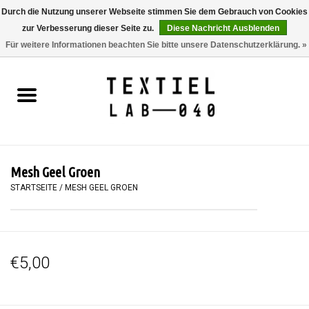
Durch die Nutzung unserer Webseite stimmen Sie dem Gebrauch von Cookies
zur Verbesserung dieser Seite zu.
Diese Nachricht Ausblenden
0 Artikel - €0,00
Für weitere Informationen beachten Sie bitte unsere Datenschutzerklärung. »
Startseite
BÜCHER
FÄRBEN
Mesh Geel Groen
MALEN
STARTSEITE
/
MESH GEEL GROEN
TEXTIL
€5,00
WORKSHOPS
SPECIALS