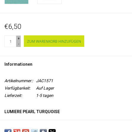
€6,50
+
ZUM WARENKORB HINZUFÜGEN
-
Informationen
Artikelnummer::
JAC1571
Verfügbarkeit:
Auf Lager
Lieferzeit:
1-5 tagen
LUMIERE PEARL TURQUOISE
Lumiere von Jacquard ist eine
flexible Acrylfarbe auf
Wasserbasis
mit
Micapigment
für einen Metallic- oder