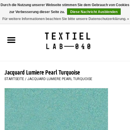
Durch die Nutzung unserer Webseite stimmen Sie dem Gebrauch von Cookies
zur Verbesserung dieser Seite zu.
Diese Nachricht Ausblenden
0 Artikel - €0,00
Für weitere Informationen beachten Sie bitte unsere Datenschutzerklärung. »
Startseite
BÜCHER
FÄRBEN
Jacquard Lumiere Pearl Turquoise
MALEN
STARTSEITE
/
JACQUARD LUMIERE PEARL TURQUOISE
TEXTIL
WORKSHOPS
SPECIALS