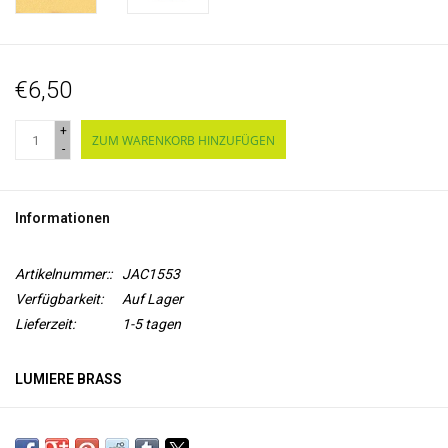
€6,50
+
ZUM WARENKORB HINZUFÜGEN
-
Informationen
Artikelnummer::
JAC1553
Verfügbarkeit:
Auf Lager
Lieferzeit:
1-5 tagen
LUMIERE BRASS
Lumiere von Jacquard ist eine
flexible Acrylfarbe auf
Wasserbasis
mit
Micapigment
für einen Metallic- oder