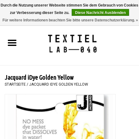
Durch die Nutzung unserer Webseite stimmen Sie dem Gebrauch von Cookies
zur Verbesserung dieser Seite zu.
Diese Nachricht Ausblenden
0 Artikel - €0,00
Für weitere Informationen beachten Sie bitte unsere Datenschutzerklärung. »
Startseite
BÜCHER
FÄRBEN
Jacquard iDye Golden Yellow
MALEN
STARTSEITE
/
JACQUARD IDYE GOLDEN YELLOW
TEXTIL
WORKSHOPS
SPECIALS