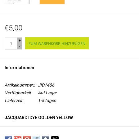
€5,00
+
ZUM WARENKORB HINZUFÜGEN
-
Informationen
Artikelnummer::
JID1406
Verfügbarkeit:
Auf Lager
Lieferzeit:
1-5 tagen
JACQUARD IDYE GOLDEN YELLOW
iDye
ist ein wasserlösliches Färbemittel zum Färben von
Naturtextilien
, wie Seide, Leinen, Baumwolle. iDye wird in einer