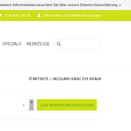
 weitere Informationen beachten Sie bitte unsere Datenschutzerklärung. »
0 Artikel - €0,00
Mein Konto / Kundenkonto anlegen
SPECIALS
WERKZEUGE
STARTSEITE
/
JACQUARD BASIC DYE BRAUN
+
ZUM WARENKORB HINZUFÜGEN
-