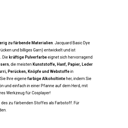
erig zu färbende Materialien
. Jacquard Basic Dye
ücken und billiges Garn) entwickelt und ist
.
Die
kräftige Pulverfarbe
eignet sich hervorragend
asern
, die meisten
Kunststoffe, Hanf, Papier, Leder
rri, Perücken, Knöpfe und Webstoffe
in
Sie Ihre eigene
farbige Alkoholtinte
her, indem Sie
ön und einfach in einer Pfanne auf dem Herd, mit
res Werkzeug für Cosplayer!
es zu färbenden Stoffes als Farbstoff. Für
den.