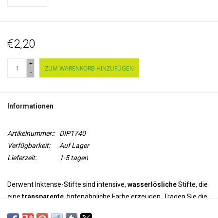
€2,20
+
ZUM WARENKORB HINZUFÜGEN
-
Informationen
Artikelnummer::
DIP1740
Verfügbarkeit:
Auf Lager
Lieferzeit:
1-5 tagen
Derwent Inktense-Stifte sind intensive,
wasserlösliche
Stifte, die
eine
transparente
, tintenähnliche Farbe erzeugen. Tragen Sie die
Farbe mit den Stiften auf und verwenden Sie Wasser um die