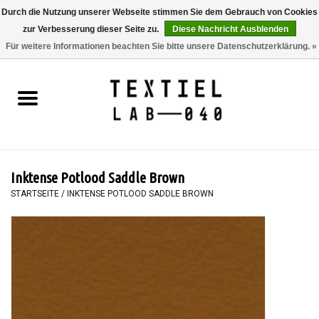
Durch die Nutzung unserer Webseite stimmen Sie dem Gebrauch von Cookies
zur Verbesserung dieser Seite zu.
Diese Nachricht Ausblenden
0 Artikel - €0,00
Für weitere Informationen beachten Sie bitte unsere Datenschutzerklärung. »
Startseite
BÜCHER
FÄRBEN
Inktense Potlood Saddle Brown
MALEN
STARTSEITE
/
INKTENSE POTLOOD SADDLE BROWN
TEXTIL
WORKSHOPS
SPECIALS