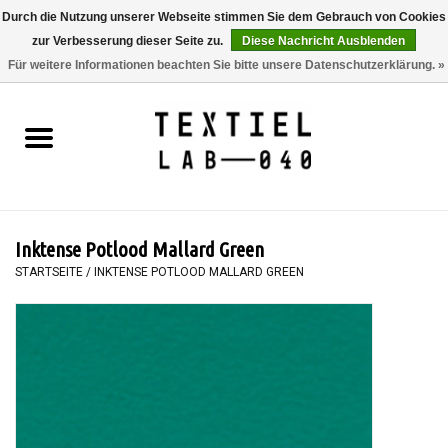
Durch die Nutzung unserer Webseite stimmen Sie dem Gebrauch von Cookies
zur Verbesserung dieser Seite zu.
Diese Nachricht Ausblenden
0 Artikel - €0,00
Für weitere Informationen beachten Sie bitte unsere Datenschutzerklärung. »
Startseite
BÜCHER
FÄRBEN
Inktense Potlood Mallard Green
MALEN
STARTSEITE
/
INKTENSE POTLOOD MALLARD GREEN
TEXTIL
WORKSHOPS
SPECIALS