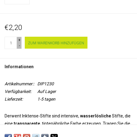
€2,20
+
ZUM WARENKORB HINZUFÜGEN
-
Informationen
Artikelnummer::
DIP1230
Verfügbarkeit:
Auf Lager
Lieferzeit:
1-5 tagen
Derwent Inktense-Stifte sind intensive,
wasserlösliche
Stifte, die
eine
transparente
, tintenähnliche Farbe erzeugen. Tragen Sie die
Farbe mit den Stiften auf und verwenden Sie Wasser um die