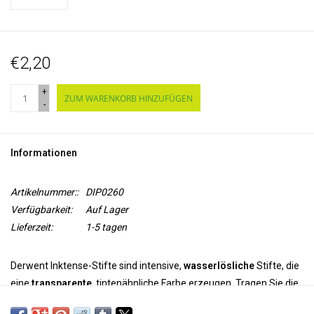
€2,20
+
ZUM WARENKORB HINZUFÜGEN
-
Informationen
Artikelnummer::
DIP0260
Verfügbarkeit:
Auf Lager
Lieferzeit:
1-5 tagen
Derwent Inktense-Stifte sind intensive,
wasserlösliche
Stifte, die
eine
transparente
, tintenähnliche Farbe erzeugen. Tragen Sie die
Farbe mit den Stiften auf und verwenden Sie Wasser um die