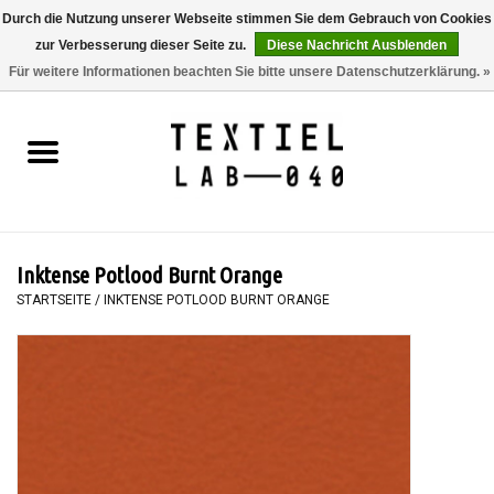
Durch die Nutzung unserer Webseite stimmen Sie dem Gebrauch von Cookies
zur Verbesserung dieser Seite zu.
Diese Nachricht Ausblenden
0 Artikel - €0,00
Für weitere Informationen beachten Sie bitte unsere Datenschutzerklärung. »
Startseite
BÜCHER
FÄRBEN
Inktense Potlood Burnt Orange
MALEN
STARTSEITE
/
INKTENSE POTLOOD BURNT ORANGE
TEXTIL
WORKSHOPS
SPECIALS