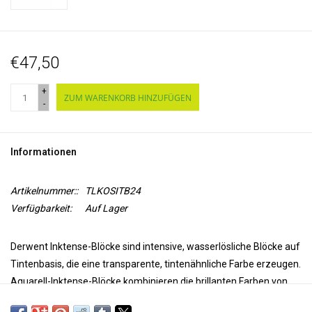
€47,50
+
ZUM WARENKORB HINZUFÜGEN
-
Informationen
Artikelnummer::
TLKOSITB24
Verfügbarkeit:
Auf Lager
Derwent Inktense-Blöcke sind intensive,
wasserlösliche
Blöcke auf
Tintenbasis, die eine
transparente
, tintenähnliche Farbe erzeugen.
Aquarell-Inktense-Blöcke kombinieren die brillanten Farben von
Inktense-Stiften mit der Freiheit von Blöcken, sodass große