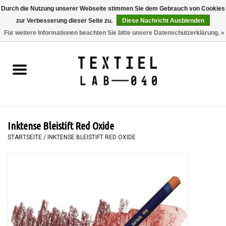
Durch die Nutzung unserer Webseite stimmen Sie dem Gebrauch von Cookies
zur Verbesserung dieser Seite zu.
Diese Nachricht Ausblenden
0 Artikel - €0,00
Für weitere Informationen beachten Sie bitte unsere Datenschutzerklärung. »
Startseite
BÜCHER
FÄRBEN
Inktense Bleistift Red Oxide
MALEN
STARTSEITE
/
INKTENSE BLEISTIFT RED OXIDE
TEXTIL
WORKSHOPS
SPECIALS