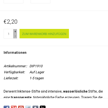
€2,20
+
ZUM WARENKORB HINZUFÜGEN
-
Informationen
Artikelnummer::
DIP1910
Verfügbarkeit:
Auf Lager
Lieferzeit:
1-5 tagen
Derwent Inktense-Stifte sind intensive,
wasserlösliche
Stifte, die
eine
transparente
, tintenähnliche Farbe erzeugen. Tragen Sie die
Farbe mit den Stiften auf und verwenden Sie Wasser um die