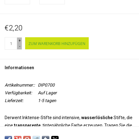
€2,20
+
ZUM WARENKORB HINZUFÜGEN
-
Informationen
Artikelnummer::
DIP0700
Verfügbarkeit:
Auf Lager
Lieferzeit:
1-5 tagen
Derwent Inktense-Stifte sind intensive,
wasserlösliche
Stifte, die
eine
transparente
, tintenähnliche Farbe erzeugen. Tragen Sie die
Farbe mit den Stiften auf und verwenden Sie Wasser um die