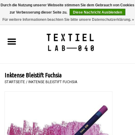
Durch die Nutzung unserer Webseite stimmen Sie dem Gebrauch von Cookies
zur Verbesserung dieser Seite zu.
Diese Nachricht Ausblenden
0 Artikel - €0,00
Für weitere Informationen beachten Sie bitte unsere Datenschutzerklärung. »
Startseite
BÜCHER
FÄRBEN
Inktense Bleistift Fuchsia
MALEN
STARTSEITE
/
INKTENSE BLEISTIFT FUCHSIA
TEXTIL
WORKSHOPS
SPECIALS