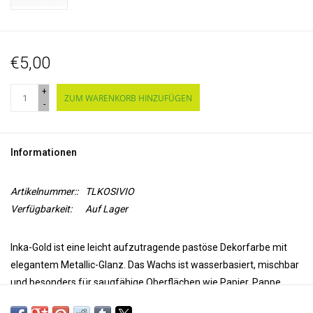
€5,00
+
ZUM WARENKORB HINZUFÜGEN
-
Informationen
Artikelnummer::
TLKOSIVIO
Verfügbarkeit:
Auf Lager
Inka-Gold ist eine leicht aufzutragende pastöse Dekorfarbe mit
elegantem Metallic-Glanz. Das Wachs ist wasserbasiert, mischbar
und besonders für saugfähige Oberflächen wie Papier, Pappe,
unbehandeltes Holz, Ton, Beton und unglasiertes Steingut