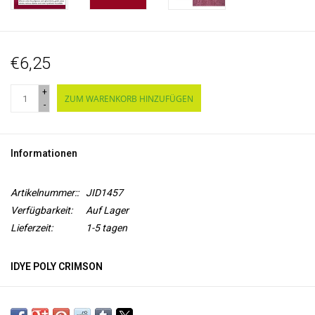
€6,25
+
ZUM WARENKORB HINZUFÜGEN
-
Informationen
Artikelnummer::
JID1457
Verfügbarkeit:
Auf Lager
Lieferzeit:
1-5 tagen
IDYE POLY CRIMSON
iDye Poly färbt
fast alle synthetischen Materialien
, einschließlich
Knöpfe, Frisbee-Scheiben, 3D-gedruckte Objekte, Spielzeug,