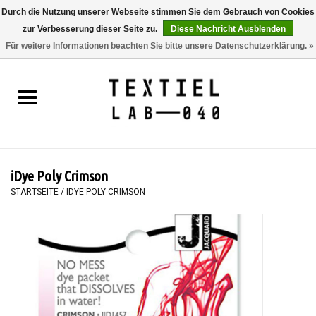
Durch die Nutzung unserer Webseite stimmen Sie dem Gebrauch von Cookies
zur Verbesserung dieser Seite zu.
Diese Nachricht Ausblenden
0 Artikel - €0,00
Für weitere Informationen beachten Sie bitte unsere Datenschutzerklärung. »
Startseite
BÜCHER
FÄRBEN
iDye Poly Crimson
MALEN
STARTSEITE
/
IDYE POLY CRIMSON
TEXTIL
WORKSHOPS
SPECIALS