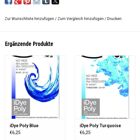
Weiß auf. Enthält kein Bleichmittel und ist einfach zu bedienen.
Einige Stoffe werden leichter als andere Stoffe und einige
Zur Wunschliste hinzufügen
/
Zum Vergleich hinzufügen
/
Drucken
Farbstoffe werden vom Farbentferner nicht beeinflusst.
Eine Packung reicht für 1 - 1,3 kg Stoff.
Ergänzende Produkte
Inhalt: 14 Gramm
iDye Poly Blue
iDye Poly Turquoise
€6,25
€6,25