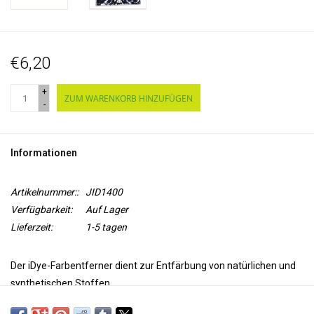
€6,20
+
ZUM WARENKORB HINZUFÜGEN
-
Informationen
Artikelnummer::
JID1400
Verfügbarkeit:
Auf Lager
Lieferzeit:
1-5 tagen
Der iDye-Farbentferner dient zur Entfärbung von natürlichen und
synthetischen Stoffen.
Die wasserlösliche Packung hellt oder entfernt eine Farbe und hellt