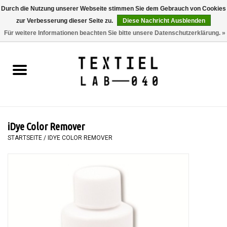
Durch die Nutzung unserer Webseite stimmen Sie dem Gebrauch von Cookies
zur Verbesserung dieser Seite zu.
Diese Nachricht Ausblenden
0 Artikel - €0,00
Für weitere Informationen beachten Sie bitte unsere Datenschutzerklärung. »
Startseite
BÜCHER
FÄRBEN
iDye Color Remover
MALEN
STARTSEITE
/
IDYE COLOR REMOVER
TEXTIL
WORKSHOPS
SPECIALS