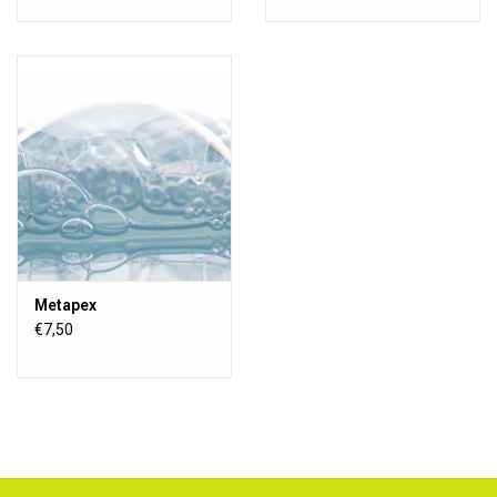
Metapex
€7,50