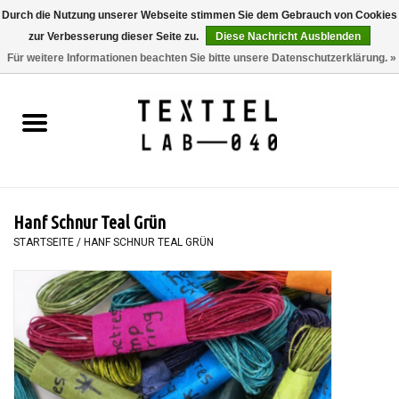
Durch die Nutzung unserer Webseite stimmen Sie dem Gebrauch von Cookies
zur Verbesserung dieser Seite zu.
Diese Nachricht Ausblenden
0 Artikel - €0,00
Für weitere Informationen beachten Sie bitte unsere Datenschutzerklärung. »
Startseite
BÜCHER
FÄRBEN
Hanf Schnur Teal Grün
MALEN
STARTSEITE
/
HANF SCHNUR TEAL GRÜN
TEXTIL
WORKSHOPS
SPECIALS