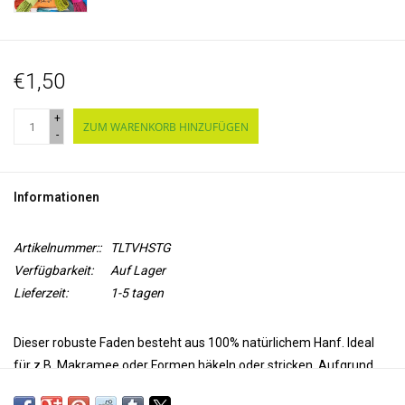
€1,50
+
ZUM WARENKORB HINZUFÜGEN
-
Informationen
Artikelnummer::
TLTVHSTG
Verfügbarkeit:
Auf Lager
Lieferzeit:
1-5 tagen
Dieser robuste Faden besteht aus 100% natürlichem Hanf. Ideal
für z.B. Makramee oder Formen häkeln oder stricken. Aufgrund
der Robustheit des Drahtes behalten die hergestellten