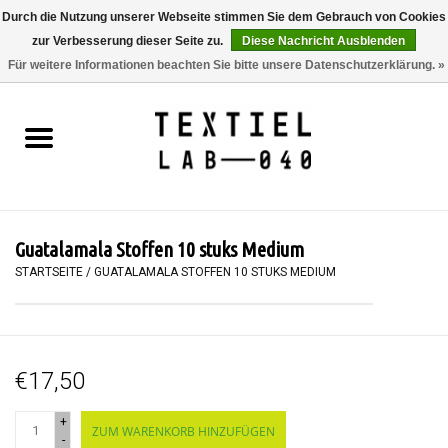
Durch die Nutzung unserer Webseite stimmen Sie dem Gebrauch von Cookies
zur Verbesserung dieser Seite zu.
Diese Nachricht Ausblenden
0 Artikel - €0,00
Für weitere Informationen beachten Sie bitte unsere Datenschutzerklärung. »
Startseite
BÜCHER
FÄRBEN
Guatalamala Stoffen 10 stuks Medium
MALEN
STARTSEITE
/
GUATALAMALA STOFFEN 10 STUKS MEDIUM
TEXTIL
€17,50
WORKSHOPS
+
ZUM WARENKORB HINZUFÜGEN
SPECIALS
-