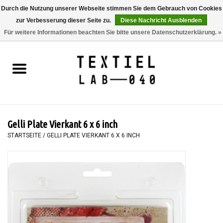
Durch die Nutzung unserer Webseite stimmen Sie dem Gebrauch von Cookies
zur Verbesserung dieser Seite zu.
Diese Nachricht Ausblenden
0 Artikel - €0,00
Für weitere Informationen beachten Sie bitte unsere Datenschutzerklärung. »
Startseite
BÜCHER
FÄRBEN
Gelli Plate Vierkant 6 x 6 inch
MALEN
STARTSEITE
/
GELLI PLATE VIERKANT 6 X 6 INCH
TEXTIL
WORKSHOPS
SPECIALS