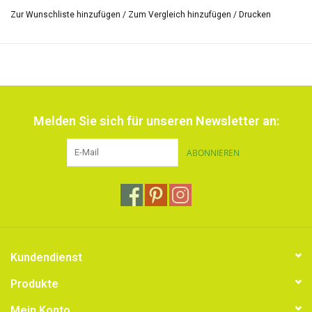
Blumen, Stempeln und Pragerollen zu erfassen.
Zur Wunschliste hinzufügen
/
Zum Vergleich hinzufügen
/
Drucken
Für überraschende Drucke können Sie nach dem Auftragen der
Farbe freihändig auf die Gelli-Platte zeichnen oder malen. Legen
Sie Papier oder Stoff auf den Teller, drücken Sie ihn mit Hilfe einer
Walze auf den Teller und schon ist Ihr erster Druck fertig!
Auf diesem Teller können Sie sicher Schnitzer und Gelzubehör
Melden Sie sich für unseren Newsletter an:
verwenden.
Der Gelli-Druck spielt mit Form, Struktur und Farbe und eignet sich
ABONNIEREN
sehr gut für schöne Designs und abstrakte Gemälde, auch ohne
Malerfahrung.
Die Platte ist langlebig, wiederverwendbar, leicht zu reinigen,
immer einsatzbereit und bietet endlose Möglichkeiten.
Ungiftig / latexfrei / vegan / frei von Grausamkeiten.
Kundendienst
Inklusive Behälter zur einfachen Aufbewahrung
Produkte
Mein Konto