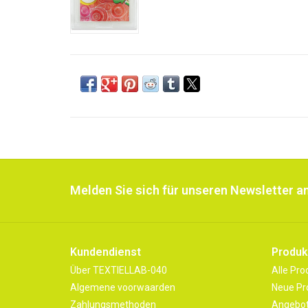
Melden Sie sich für unseren Newsletter an
Kundendienst
Produk
Über TEXTIELLAB-040
Alle Pro
Algemene voorwaarden
Neue Pr
Zahlungsmethoden
Angebo