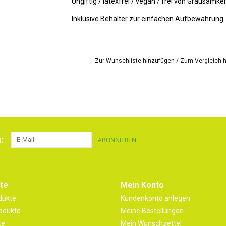
Ungiftig / latexfrei / vegan / frei von Grausamkei
Inklusive Behälter zur einfachen Aufbewahrung
Zur Wunschliste hinzufügen
/
Zum Vergleich 
:
ABONNIEREN
te
Mein Konto
dukte
Kundenkonto anlegen
odukte
Meine Bestellungen
te
Mein Wunschzettel